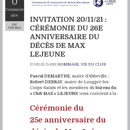
0
Comment
aire
INVITATION 20/11/21 :
par
CÉRÉMONIE DU 26E
Club Max
ANNIVERSAIRE DU
DÉCÈS DE MAX
LEJEUNE
PUBLIÉ DANS
HOMMAGE
,
VIE DU CLUB
Pascal DEMARTHE
, maire d’Abbeville ;
Robert DEBRAY
, maire de Longpré-les-
Corps-Saints et les membres du
bureau du
« Club MAX » LEJEUNE
vous convient à la :
Cérémonie du
25e anniversaire du