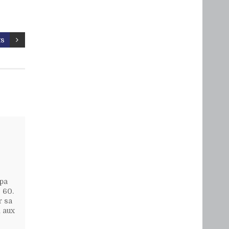
ts
apa
 60.
r sa
n aux