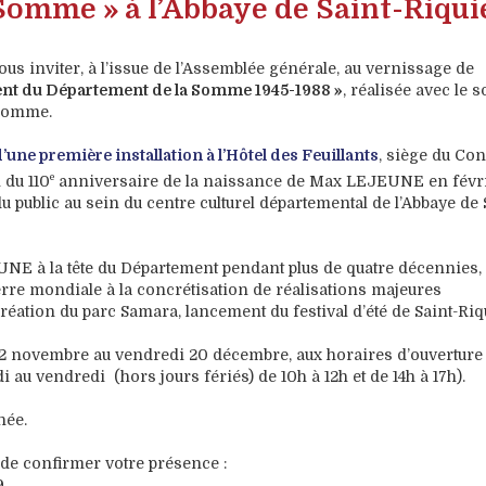
Somme » à l’Abbaye de Saint-Riqui
us inviter, à l’issue de l’Assemblée générale, au vernissage de
nt du Département de la Somme 1945-1988 »
, réalisée avec le s
 Somme.
t d’une première installation à l’Hôtel des Feuillants
, siège du Con
e
 du 110
anniversaire de la naissance de Max LEJEUNE en févr
du public au sein du centre culturel départemental de l’Abbaye de 
UNE à la tête du Département pendant plus de quatre décennies, 
re mondiale à la concrétisation de réalisations majeures
éation du parc Samara, lancement du festival d’été de Saint-Riq
 12 novembre au vendredi 20 décembre, aux horaires d’ouverture
i au vendredi (hors jours fériés) de 10h à 12h et de 14h à 17h).
née.
de confirmer votre présence :
9