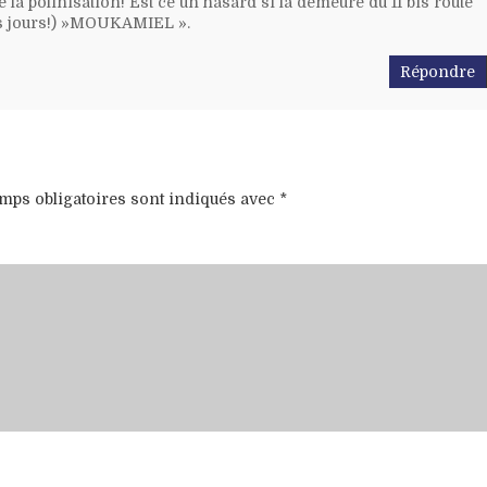
 la polinisation! Est ce un hasard si la demeure du 11 bis route
s jours!) »MOUKAMIEL ».
Répondre
mps obligatoires sont indiqués avec
*