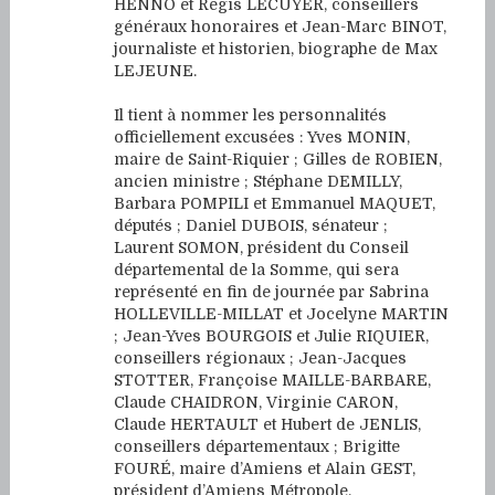
HENNO et Régis LECUYER, conseillers
généraux honoraires et Jean-Marc BINOT,
journaliste et historien, biographe de Max
LEJEUNE.
Il tient à nommer les personnalités
officiellement excusées : Yves MONIN,
maire de Saint-Riquier ; Gilles de ROBIEN,
ancien ministre ; Stéphane DEMILLY,
Barbara POMPILI et Emmanuel MAQUET,
députés ; Daniel DUBOIS, sénateur ;
Laurent SOMON, président du Conseil
départemental de la Somme, qui sera
représenté en fin de journée par Sabrina
HOLLEVILLE-MILLAT et Jocelyne MARTIN
; Jean-Yves BOURGOIS et Julie RIQUIER,
conseillers régionaux ; Jean-Jacques
STOTTER, Françoise MAILLE-BARBARE,
Claude CHAIDRON, Virginie CARON,
Claude HERTAULT et Hubert de JENLIS,
conseillers départementaux ; Brigitte
FOURÉ, maire d’Amiens et Alain GEST,
président d’Amiens Métropole.