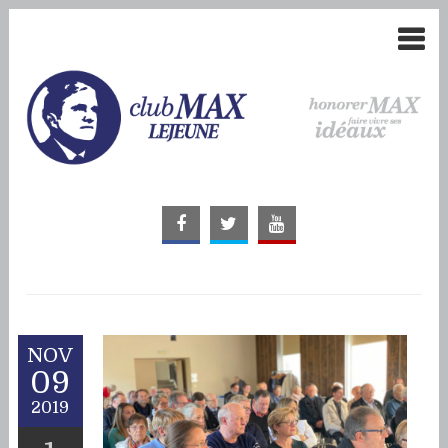
NOV
09
2019