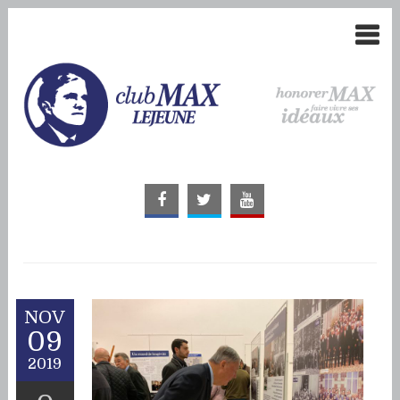
NOV
09
2019