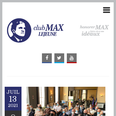
JUIL
13
2021